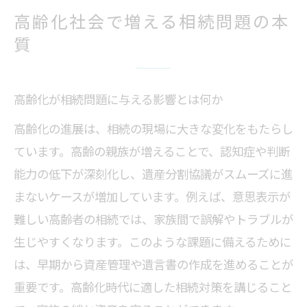
家族構成の変化と相続問題の深刻化
高齢化社会で増える相続問題の本
高齢化時代に求められる相続対策の基本
質
今注目の大相続時代に備える資産管理術
大相続時代に必要な資産管理のポイント
相続と不動産管理で失敗しないコツ
高齢化が相続問題に与える影響とは何か
大相続時代における相続財産の守り方
高齢化の進展は、相続の現場に大きな変化をもたらし
ています。高齢の親族が増えることで、認知症や判断
資産管理で相続トラブルを防ぐ方法
能力の低下が深刻化し、遺産分割協議がスムーズに進
高齢化と資産分散の重要性を考える
まないケースが増加しています。例えば、意思表示が
今から始める相続対策と資産防衛策
難しい高齢者の相続では、家族間で誤解やトラブルが
相続をめぐる家族間のトラブルを防ぐ方法
生じやすくなります。このような課題に備えるために
相続による家族間トラブルの未然防止法
は、早期から資産管理や遺言書の作成を進めることが
話し合いで相続問題を解決する秘訣
重要です。高齢化時代に適した相続対策を講じること
専門家を活用した相続トラブル回避術