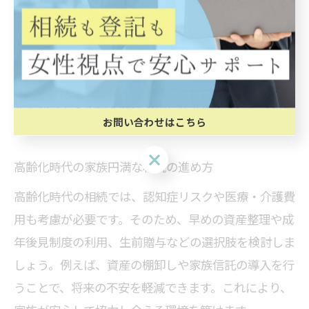
相続時の家族間コミュニケーションは、信頼関係の維
持に不可欠です。なぜなら、率直な意思表示と情報共
有が、誤解や不信を未然に防ぐからです。具体的に
は、資産状況や希望をオープンに話し合い、全員が意
見を述べやすい場を設けることが大切です。こうした
お問い合わせはこちら
積極的な対話が、円満な相続の基盤となります。
お問い合わせはこちら
高齢化時代の家族円満な相続の進め方
高齢化時代の相続では、認知症リスクや医療・介護費
用も考慮が必要です。そのため、早めの資産整理や成
年後見制度の利用、生前贈与などの選択肢を検討しま
しょう。例えば、資産の棚卸しや家族信託の導入を行
うことで、将来の不安を軽減できます。これにより、