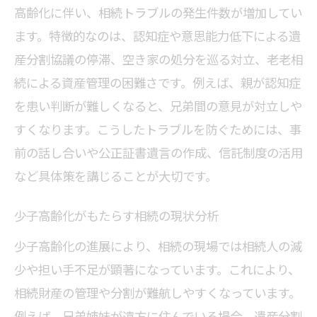
高齢化に伴い、相続トラブルの発生件数が増加してい
相続2025年問題に向けた準備の要点
ます。特徴的なのは、認知症や意思能力低下による遺
高齢化社会と2025年問題の関係を理解
産分割協議の停滞、空き家の処分を巡る対立、老老相
2025年問題に備える相続計画の立て方
続による資産管理の困難さです。例えば、親が認知症
資産管理で2025年問題に備える方法
を患い判断が難しくなると、兄弟間の意見が対立しや
相続トラブルを防ぐ2025年対策の手順
すくなります。こうしたトラブルを防ぐためには、事
家族で話し合う2025年相続準備の実際
前の話し合いや公正証書遺言の作成、信託制度の活用
など具体策を講じることが大切です。
不動産活用で大相続時代を乗り切るヒント
大相続時代の不動産相続活用方法とは
少子高齢化がもたらす相続の現状分析
相続財産における不動産管理の工夫
少子高齢化の進展により、相続の現場では相続人の減
高齢化と空き家問題の相続対策事例
少や担い手不足が顕著になっています。これにより、
不動産活用で相続資産を最大化する方法
相続財産の管理や分割が難航しやすくなっています。
相続に強い不動産運用のポイント解説
例えば、兄弟姉妹が遠方に住んでいる場合、遺産分割