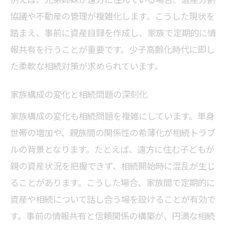
家族で考える不動産相続の進め方
協議や不動産の管理が複雑化します。こうした現状を
少子高齢化がもたらす相続リスクの現実
踏まえ、事前に資産目録を作成し、家族で定期的に情
少子高齢化による相続リスクの実態
報共有を行うことが重要です。少子高齢化時代に即し
た柔軟な相続対策が求められています。
相続問題と人口減少時代の課題整理
高齢化社会で増大する相続リスクとは
家族構成の変化と相続問題の深刻化
将来を見据えた相続リスク回避の工夫
家族構成の変化も相続問題を複雑にしています。単身
家族を守るための少子高齢化相続対策
世帯の増加や、親族間の関係性の希薄化が相続トラブ
資産承継で直面する現代の相続問題
ルの背景となります。たとえば、遠方に住む子どもが
将来のために家族で始める相続の話し合い
親の資産状況を把握できず、相続開始時に混乱が生じ
相続の話し合いを家族で始める重要性
ることがあります。こうした場合、家族間で定期的に
家族円満を守るための相続コミュニケー
資産や相続について話し合う場を設けることが有効で
ション
す。事前の情報共有と信頼関係の構築が、円満な相続