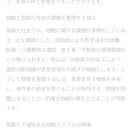
で、家族の絆と資産を守ることができます。
相続時に重要な家族間コミュニケーショ
相続と高齢化社会の課題を整理する視点
ン
高齢化社会では、相続に関する課題が多様化していま
高齢化時代の家族円満な相続の進め方
す。主な課題として、認知症による意思決定の困難、
円滑な相続を目指す対話のコツ
医療・介護費用の増加、空き家・不動産の管理問題な
老老相続を見据えた具体的な対策ポイント
どが挙げられます。例えば、判断能力の低下により、
老老相続のリスクとその回避策を解説
遺産分割協議や資産管理の手続きが複雑化します。こ
高齢者同士の相続に必要な準備とは
うした問題を整理するには、家族全体で情報を共有
認知症リスクと老老相続対策の基本
し、専門家の助言を受けることが有効です。課題を明
老老相続に備える相続手続きの注意点
確にすることで、的確な相続対策を立てることが可能
高齢化社会で考える老老相続の実情
です。
家族でできる老老相続対策の実践法
高齢化で増加する相続トラブルの特徴
2025年問題を意識した相続準備の進め方