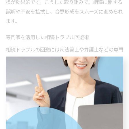
換が効果的です。こうした取り組みで、相続に関する
誤解や不安を払拭し、合意形成をスムーズに進められ
ます。
専門家を活用した相続トラブル回避術
相続トラブルの回避には司法書士や弁護士などの専門
家活用が有効です。理由は、専門的知識と客観的視点
により、公平な遺産分割や法的手続きが進められるた
めです。具体的には、遺言書作成のアドバイスや資産
評価のサポート、信託・生前対策の提案などが挙げら
れます。これにより、家族内の不公平感や誤解を防止
できます。
相続時に重要な家族間コミュニケーション