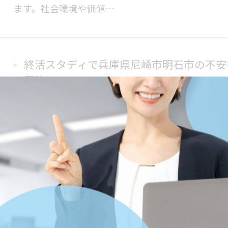
ます。社会環境や価値…
終活スタディで兵庫県尼崎市明石市の不安
用法
2026/07/03
終活を始めたいと思っても、何から手をつけて良い
尼崎市や明石市では、地域ごとに配布されるエンデ
に合う情報を選ぶのが…
終活と回想を通じてやることリストと始め
る方法